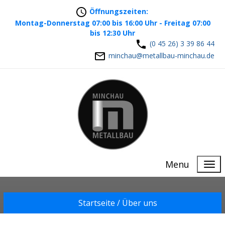
Öffnungszeiten:
Montag-Donnerstag 07:00 bis 16:00 Uhr - Freitag 07:00
bis 12:30 Uhr
(0 45 26) 3 39 86 44
minchau@metallbau-minchau.de
Menu
Startseite /
Über uns